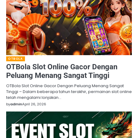
OTBOLA
OTBola Slot Online Gacor Dengan
Peluang Menang Sangat Tinggi
OTBola Slot Online Gacor Dengan Peluang Menang Sangat
Tinggi – Dalam beberapa tahun terakhir, permainan slot online
telah mengalami lonjakan…
by
admin
April 26, 2026