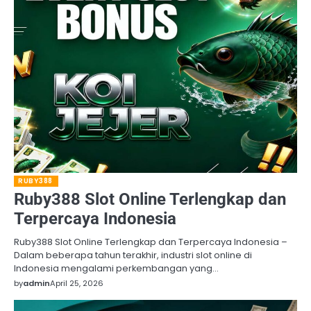
RUBY388
Ruby388 Slot Online Terlengkap dan
Terpercaya Indonesia
Ruby388 Slot Online Terlengkap dan Terpercaya Indonesia –
Dalam beberapa tahun terakhir, industri slot online di
Indonesia mengalami perkembangan yang…
by
admin
April 25, 2026