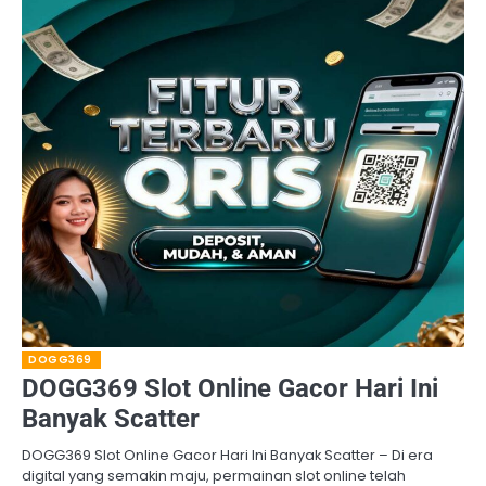
DOGG369
DOGG369 Slot Online Gacor Hari Ini
Banyak Scatter
DOGG369 Slot Online Gacor Hari Ini Banyak Scatter – Di era
digital yang semakin maju, permainan slot online telah