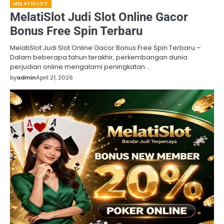
MELATISLOT
MelatiSlot Judi Slot Online Gacor
Bonus Free Spin Terbaru
MelatiSlot Judi Slot Online Gacor Bonus Free Spin Terbaru –
Dalam beberapa tahun terakhir, perkembangan dunia
perjudian online mengalami peningkatan…
by
admin
April 21, 2026