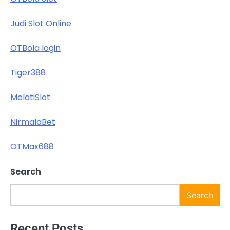
Judi Slot Online
OTBola login
Tiger388
MelatiSlot
NirmalaBet
OTMax688
Search
Search
Recent Posts