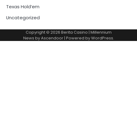
Texas Hold’em
Uncategorized
Copyright © 2026
Berita Casino
| Millennium
News by
Ascendoor
| Powered by
WordPress
.